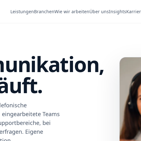
Leistungen
Branchen
Wie wir arbeiten
Über uns
Insights
Karrie
nikation,
äuft.
lefonische
, eingearbeitete Teams
upportbereiche, bei
erfragen. Eigene
tion.